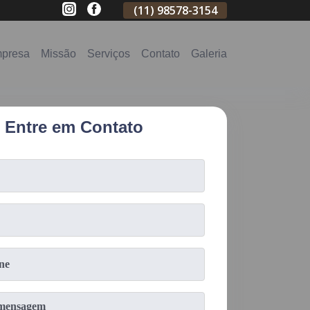
(11)
2796-3704
(11)
98578-3154
(11)
98578-31
presa
Missão
Serviços
Contato
Galeria
Entre em Contato