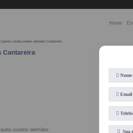
(11)
98578-3150
(11)
99620-0286
Home
Em
pianos cauda usados alemães Cantareira
 Cantareira
cauda usados alemães