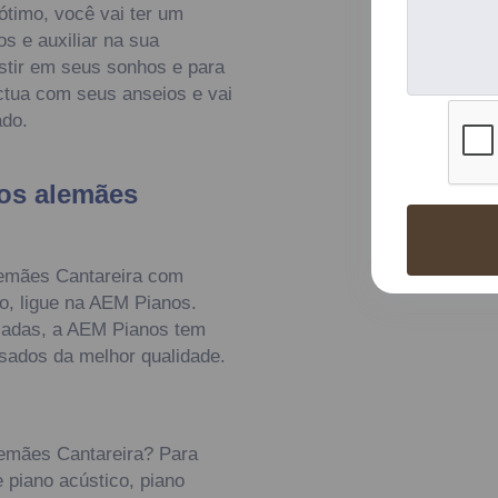
ótimo, você vai ter um
os e auxiliar na sua
stir em seus sonhos e para
tua com seus anseios e vai
ado.
os alemães
emães Cantareira com
o, ligue na AEM Pianos.
cadas, a AEM Pianos tem
usados da melhor qualidade.
lemães Cantareira? Para
 piano acústico, piano