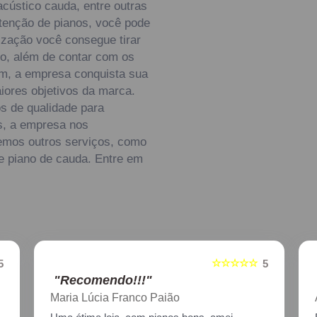
acústico cauda, entre outras
enção de pianos, você pode
ização você consegue tirar
o, além de contar com os
im, a empresa conquista sua
iores objetivos da marca.
s de qualidade para
es, a empresa nos
mos outros serviços, como
de piano de cauda. Entre em
☆☆☆☆☆
5
5
"Recomendo!!!"
Aline Nagata