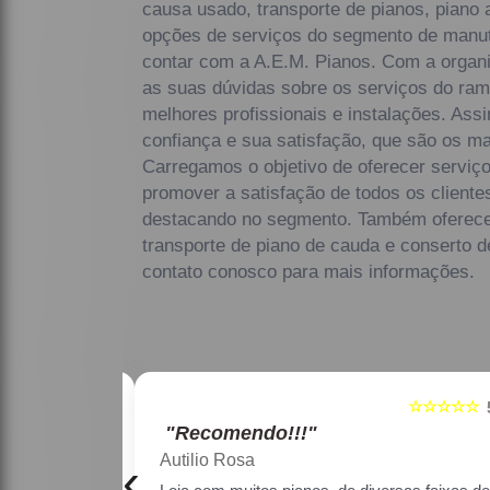
causa usado, transporte de pianos, piano 
opções de serviços do segmento de manut
contar com a A.E.M. Pianos. Com a organ
as suas dúvidas sobre os serviços do ram
melhores profissionais e instalações. Ass
confiança e sua satisfação, que são os ma
Carregamos o objetivo de oferecer serviço
promover a satisfação de todos os client
destacando no segmento. Também oferece
transporte de piano de cauda e conserto 
contato conosco para mais informações.
☆☆☆☆☆
☆☆☆☆☆
5
"Recomendo!!!"
Maria Lúcia Franco Paião
‹