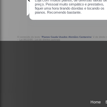
as faixas de
Uma ótima loja, com pianos bons, amei.
estativo, fiquei
o os pianos.
O conteúdo do texto "
Pianos Cauda Usados Alemães Cantareira
" é de direito
–
Lei 9610/98 - Lei de direitos autorais
.
Home