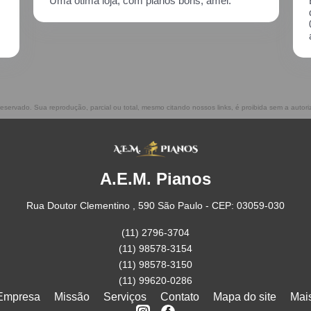
Excelente atendimento!! Enviei um piano para
descupinização, reparo e afinação em
02/2021, incluindo o transporte. Muito
atenciosos, prestam ótimo serviço!!
 reservado. Sua reprodução, parcial ou total, mesmo citando nossos links, é proibida sem a autor
A.E.M. Pianos
Rua Doutor Clementino , 590 São Paulo - CEP: 03059-030
(11) 2796-3704
(11) 98578-3154
(11) 98578-3150
(11) 99620-0286
Empresa
Missão
Serviços
Contato
Mapa do site
Mai