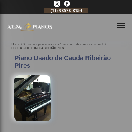
11)
2796-3704
(11)
98578-3154
(11)
98578-3150
Home
Serviços
pianos usados
piano acústico madeira usado
piano usado de cauda Ribeirão Pires
Piano Usado de Cauda Ribeirão
Pires