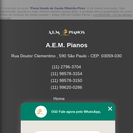
O conteúdo do texto "
Piano Usado de Cauda Ribeirão Pires
" é de direito reservado. Sua
reprodução, parcial ou total, mesmo citando nossos links, é proibida sem a autorização do autor.
Crime de violação de direito autoral – artigo 184 do Código Penal –
Lei 9610/98 - Lei de direitos
autorais
.
A.E.M. Pianos
Rua Doutor Clementino , 590 São Paulo - CEP: 03059-030
(11) 2796-3704
(11) 98578-3154
(11) 98578-3150
(11) 99620-0286
Home
Empresa
Olá! Fale agora pelo WhatsApp.
Missão
Serviços
Contato
Mapa do site