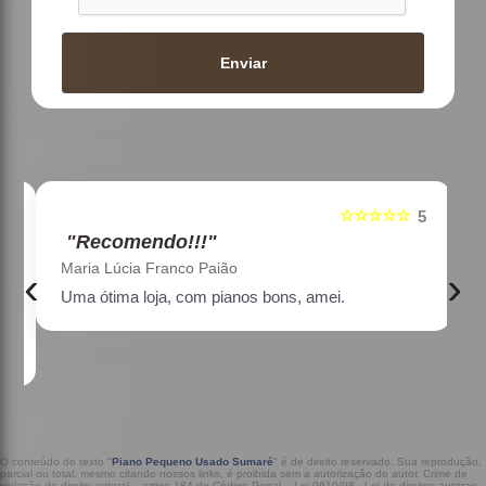
Enviar
☆☆☆☆☆
5
5
"Recomendo!!!"
Maria Lúcia Franco Paião
‹
›
Uma ótima loja, com pianos bons, amei.
a
O conteúdo do texto "
Piano Pequeno Usado Sumaré
" é de direito reservado. Sua reprodução,
parcial ou total, mesmo citando nossos links, é proibida sem a autorização do autor. Crime de
violação de direito autoral – artigo 184 do Código Penal –
Lei 9610/98 - Lei de direitos autorais
.