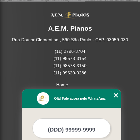
A.E.M. Pianos
Rua Doutor Clementino , 590 São Paulo - CEP: 03059-030
(11) 2796-3704
(11) 98578-3154
(11) 98578-3150
(11) 99620-0286
Home
Empresa
Olá! Fale agora pelo WhatsApp.
Missão
Serviços
Contato
Mapa do site
Mais Serviços