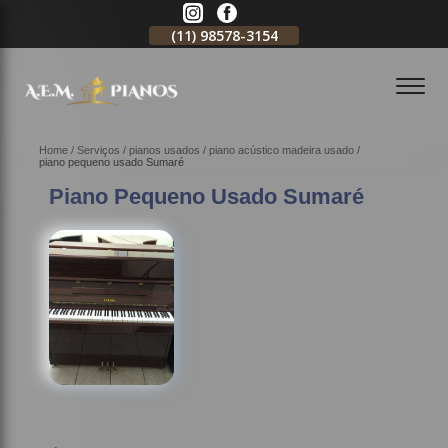
11)
2796-3704
(11)
98578-3154
(11)
98578-3150
Home
Serviços
pianos usados
piano acústico madeira usado
piano pequeno usado Sumaré
Piano Pequeno Usado Sumaré