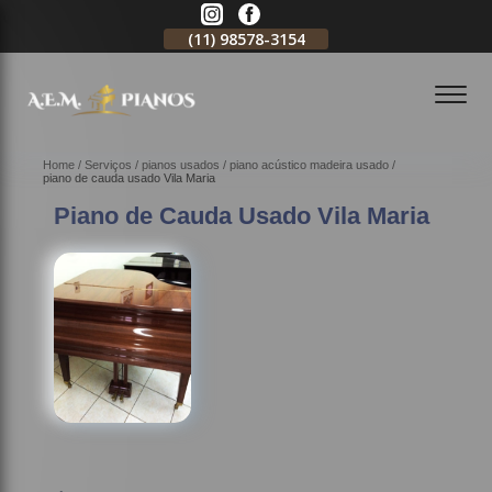
11)
2796-3704
(11)
98578-3154
(11)
98578-3150
Home
Serviços
pianos usados
piano acústico madeira usado
piano de cauda usado Vila Maria
Piano de Cauda Usado Vila Maria