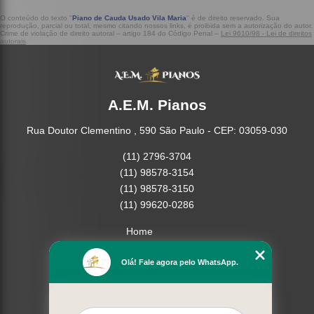
O conteúdo do texto "
Piano de Cauda Usado Vila Maria
" é de direito reservado. Sua
reprodução, parcial ou total, mesmo citando nossos links, é proibida sem a autorização do autor.
Crime de violação de direito autoral – artigo 184 do Código Penal –
Lei 9610/98 - Lei de direitos
autorais
.
A.E.M. Pianos
Rua Doutor Clementino , 590 São Paulo - CEP: 03059-030
(11) 2796-3704
(11) 98578-3154
(11) 98578-3150
(11) 99620-0286
Home
Empresa
Olá! Fale agora pelo WhatsApp.
Missão
Serviços
Contato
Mapa do site