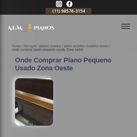
11)
2796-3704
(11)
98578-3154
(11)
98578-3150
Home
Serviços
pianos usados
piano acústico madeira usado
onde comprar piano pequeno usado Zona oeste
Onde Comprar Piano Pequeno
Usado Zona Oeste