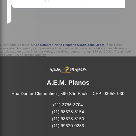
a
O conteúdo do texto "
Onde Comprar Piano Pequeno Usado Zona Oeste
" é de direito
reservado. Sua reprodução, parcial ou total, mesmo citando nossos links, é proibida sem a
autorização do autor. Crime de violação de direito autoral – artigo 184 do Código Penal –
Lei
9610/98 - Lei de direitos autorais
.
A.E.M. Pianos
Rua Doutor Clementino , 590 São Paulo - CEP: 03059-030
(11) 2796-3704
(11) 98578-3154
(11) 98578-3150
(11) 99620-0286