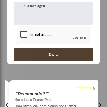
Enviar
☆☆☆☆☆
5
5
"Recomendo!!!"
Maria Lúcia Franco Paião
‹
›
Uma ótima loja, com pianos bons, amei.