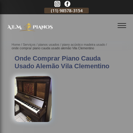
11)
2796-3704
(11)
98578-3154
(11)
98578-3150
Home
Serviços
pianos usados
piano acústico madeira usado
onde comprar piano cauda usado alemão Vila Clementino
Onde Comprar Piano Cauda
Usado Alemão Vila Clementino