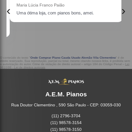
Maria Lúcia Franco Paião
‹
›
Uma ótima loja, com pianos bons, amei.
a
O conteúdo do texto "
Onde Comprar Piano Cauda Usado Alemão Vila Clementino
" é de
direito reservado. Sua reprodução, parcial ou total, mesmo citando nossos links, é proibida sem
a autorização do autor. Crime de violação de direito autoral – artigo 184 do Código Penal –
Lei
9610/98 - Lei de direitos autorais
.
A.E.M. Pianos
Rua Doutor Clementino , 590 São Paulo - CEP: 03059-030
(11) 2796-3704
(11) 98578-3154
(11) 98578-3150