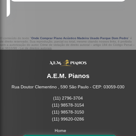
O conteúdo do texto "
Onde Comprar Piano Acústico Madeira Usado Parque Dom Pedro
" é
de direito reservado. Sua reprodução, parcial ou total, mesmo citando nossos links, é proibida
sem a autorização do autor. Crime de violação de direito autoral – artigo 184 do Código Penal –
Lei 9610/98 - Lei de direitos autorais
.
A.E.M. Pianos
Rua Doutor Clementino , 590 São Paulo - CEP: 03059-030
(11) 2796-3704
(11) 98578-3154
(11) 98578-3150
(11) 99620-0286
Home