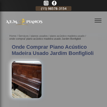
11)
2796-3704
(11)
98578-3154
(11)
98578-3150
Home
Serviços
pianos usados
piano acústico madeira usado
onde comprar piano acústico madeira usado Jardim Bonfiglioli
Onde Comprar Piano Acústico
Madeira Usado Jardim Bonfiglioli