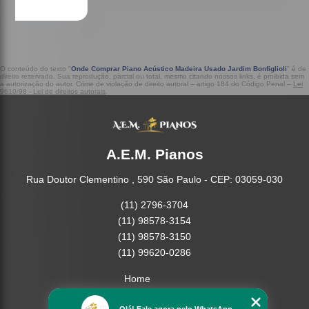
O conteúdo do texto "
Onde Comprar Piano Acústico Madeira Usado Jardim Bonfiglioli
" é de
direito reservado. Sua reprodução, parcial ou total, mesmo citando nossos links, é proibida sem
a autorização do autor. Crime de violação de direito autoral – artigo 184 do Código Penal –
Lei
9610/98 - Lei de direitos autorais
.
A.E.M. Pianos
Rua Doutor Clementino , 590 São Paulo - CEP: 03059-030
(11) 2796-3704
(11) 98578-3154
(11) 98578-3150
(11) 99620-0286
Home
Empresa