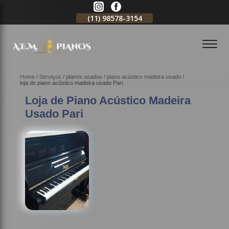
11)
2796-3704
(11)
98578-3154
(11)
98578-3150
Home
Serviços
pianos usados
piano acústico madeira usado
loja de piano acústico madeira usado Pari
Loja de Piano Acústico Madeira
Usado Pari