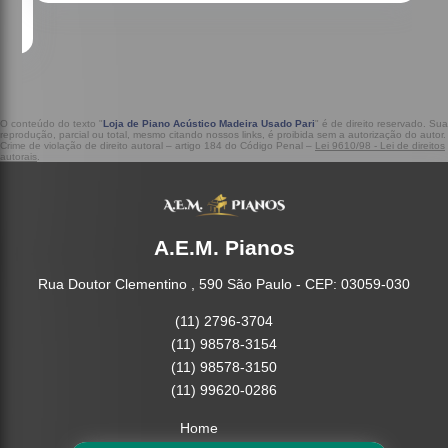
O conteúdo do texto "
Loja de Piano Acústico Madeira Usado Pari
" é de direito reservado. Sua
reprodução, parcial ou total, mesmo citando nossos links, é proibida sem a autorização do autor.
Crime de violação de direito autoral – artigo 184 do Código Penal –
Lei 9610/98 - Lei de direitos
autorais
.
A.E.M. Pianos
Rua Doutor Clementino , 590 São Paulo - CEP: 03059-030
(11) 2796-3704
(11) 98578-3154
(11) 98578-3150
(11) 99620-0286
Home