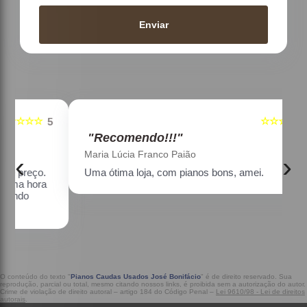
Enviar
☆☆☆☆☆
5
5
"Recomendo!!!"
Maria Lúcia Franco Paião
‹
›
Uma ótima loja, com pianos bons, amei.
a
O conteúdo do texto "
Pianos Caudas Usados José Bonifácio
" é de direito reservado. Sua
reprodução, parcial ou total, mesmo citando nossos links, é proibida sem a autorização do autor.
Crime de violação de direito autoral – artigo 184 do Código Penal –
Lei 9610/98 - Lei de direitos
autorais
.