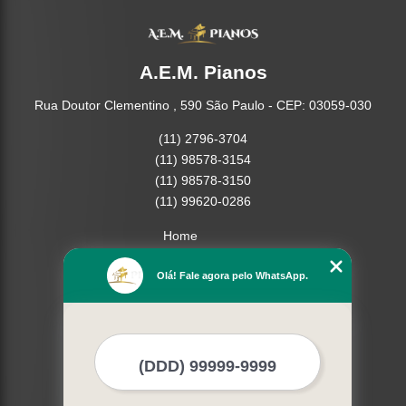
A.E.M. Pianos
Rua Doutor Clementino , 590 São Paulo - CEP: 03059-030
(11) 2796-3704
(11) 98578-3154
(11) 98578-3150
(11) 99620-0286
Home
Empresa
Olá! Fale agora pelo WhatsApp.
Missão
Serviços
Contato
Mapa do site
Mais Serviços