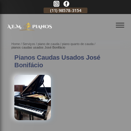
11)
2796-3704
(11)
98578-3154
(11)
98578-3150
Home
Serviços
piano de cauda
piano quarto de cauda
pianos caudas usados José Bonifácio
Pianos Caudas Usados José
Bonifácio