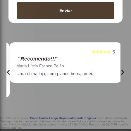
Enviar
☆☆☆☆☆
5
5
"Recomendo!!!"
Maria Lúcia Franco Paião
‹
›
Uma ótima loja, com pianos bons, amei.
a
O conteúdo do texto "
Piano Cauda Longa Orçamento Santa Efigênia
" é de direito reservado.
Sua reprodução, parcial ou total, mesmo citando nossos links, é proibida sem a autorização do
autor. Crime de violação de direito autoral – artigo 184 do Código Penal –
Lei 9610/98 - Lei de
direitos autorais
.