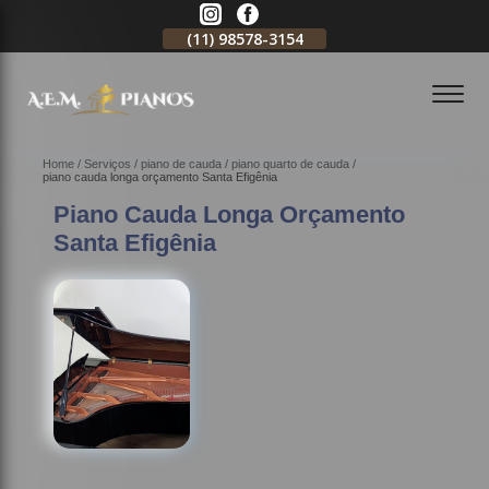
11)
2796-3704
(11)
98578-3154
(11)
98578-3150
Home
Serviços
piano de cauda
piano quarto de cauda
piano cauda longa orçamento Santa Efigênia
Piano Cauda Longa Orçamento
Santa Efigênia