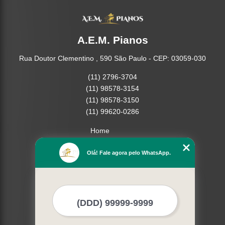
A.E.M. Pianos
Rua Doutor Clementino , 590 São Paulo - CEP: 03059-030
(11) 2796-3704
(11) 98578-3154
(11) 98578-3150
(11) 99620-0286
Home
Empresa
Olá! Fale agora pelo WhatsApp.
Missão
Serviços
Contato
Mapa do site
Mais Serviços