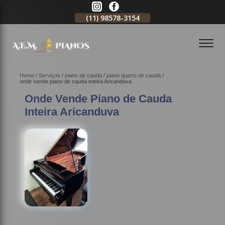
11)
2796-3704
(11)
98578-3154
(11)
98578-3150
Home
Serviços
piano de cauda
piano quarto de cauda
onde vende piano de cauda inteira Aricanduva
Onde Vende Piano de Cauda
Inteira Aricanduva