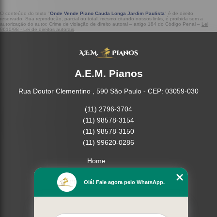
O conteúdo do texto "
Onde Vende Piano Cauda Longa Jardim Paulista
" é de direito
reservado. Sua reprodução, parcial ou total, mesmo citando nossos links, é proibida sem a
autorização do autor. Crime de violação de direito autoral – artigo 184 do Código Penal –
Lei
9610/98 - Lei de direitos autorais
.
A.E.M. Pianos
Rua Doutor Clementino , 590 São Paulo - CEP: 03059-030
(11) 2796-3704
(11) 98578-3154
(11) 98578-3150
(11) 99620-0286
Home
Empresa
Olá! Fale agora pelo WhatsApp.
Missão
Serviços
Contato
Mapa do site