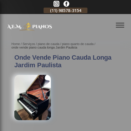
11)
2796-3704
(11)
98578-3154
(11)
98578-3150
Home
Serviços
piano de cauda
piano quarto de cauda
onde vende piano cauda longa Jardim Paulista
Onde Vende Piano Cauda Longa
Jardim Paulista