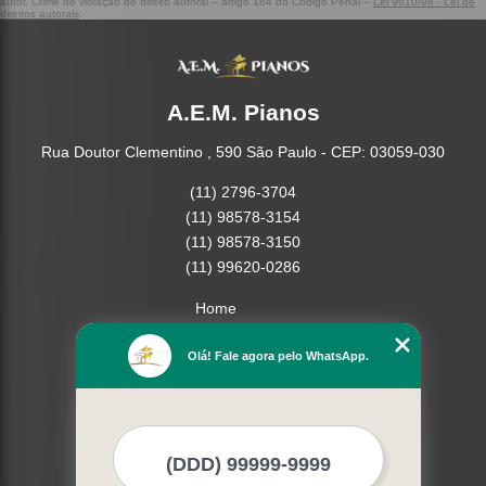
autor. Crime de violação de direito autoral – artigo 184 do Código Penal –
Lei 9610/98 - Lei de
direitos autorais
.
A.E.M. Pianos
Rua Doutor Clementino , 590 São Paulo - CEP: 03059-030
(11) 2796-3704
(11) 98578-3154
(11) 98578-3150
(11) 99620-0286
Home
Empresa
Olá! Fale agora pelo WhatsApp.
Missão
Serviços
Contato
Mapa do site
Mais Serviços