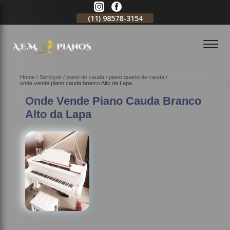
11)
2796-3704
(11)
98578-3154
(11)
98578-3150
Home
Serviços
piano de cauda
piano quarto de cauda
onde vende piano cauda branco Alto da Lapa
Onde Vende Piano Cauda Branco
Alto da Lapa