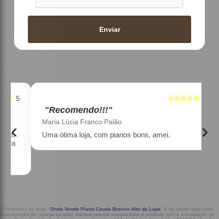
Enviar
☆☆☆☆☆
5
5
"Recomendo!!!"
Maria Lúcia Franco Paião
‹
›
Uma ótima loja, com pianos bons, amei.
a
O conteúdo do texto "
Onde Vende Piano Cauda Branco Alto da Lapa
" é de direito reservado.
Sua reprodução, parcial ou total, mesmo citando nossos links, é proibida sem a autorização do