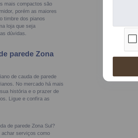
os mais compactos são
midor, porém as maiores
o timbre dos pianos
uma loja que seja
uas dúvidas.
 de parede Zona
iano de cauda de parede
Pianos. No mercado há mais
ua história e o prazer de
s. Ligue e confira as
uda de parede Zona Sul?
 achar serviços como