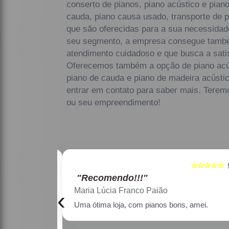
conserto de pianos, piano acústico e pian
cauda, piano causa usado, transporte de 
que são oferecidas para a sua necessidade
seu segmento, a empresa consegue tamb
atendimento cuidadoso e que busca a satis
Oferecemos também a opção de piano acús
piano de cauda e piano de madeira acústi
entrar em contato para saber mais. Terem
ou seu empreendimento!
☆☆☆☆☆
☆☆☆☆☆
5
"Recomendo!!!"
Maria Lúcia Franco Paião
‹
as faixas de
Uma ótima loja, com pianos bons, amei.
estativo, fiquei
o os pianos.