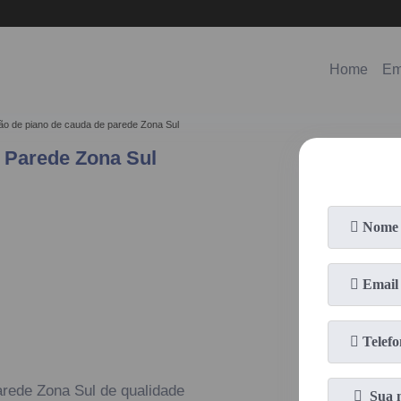
(11)
98578-3150
(11)
99620-0286
Home
Em
ão de piano de cauda de parede Zona Sul
 Parede Zona Sul
arede Zona Sul de qualidade