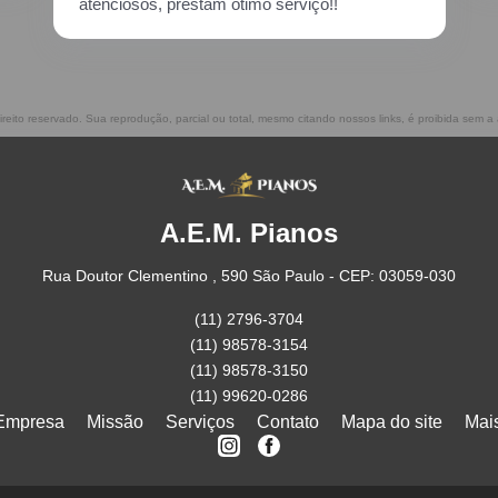
atenciosos, prestam ótimo serviço!!
ireito reservado. Sua reprodução, parcial ou total, mesmo citando nossos links, é proibida sem a 
A.E.M. Pianos
Rua Doutor Clementino , 590 São Paulo - CEP: 03059-030
(11) 2796-3704
(11) 98578-3154
(11) 98578-3150
(11) 99620-0286
Empresa
Missão
Serviços
Contato
Mapa do site
Mai