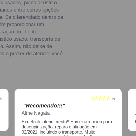
os usados, piano acústico
pianos entre outras opções
. Se diferenciado dentro de
ém proporcionar um
fação do cliente.
tico usado, transporte de
co. Assim, não deixe de
os o prazer de atender você
☆☆☆☆☆
5
5
"Recomendo!!!"
Aline Nagata
Excelente atendimento!! Enviei um piano para
descupinização, reparo e afinação em
02/2021, incluindo o transporte. Muito