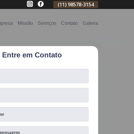
(11)
2796-3704
(11)
98578-3154
(11)
98578-31
presa
Missão
Serviços
Contato
Galeria
Entre em Contato