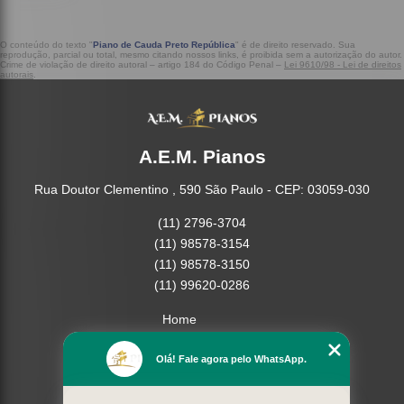
O conteúdo do texto "
Piano de Cauda Preto República
" é de direito reservado. Sua
reprodução, parcial ou total, mesmo citando nossos links, é proibida sem a autorização do autor.
Crime de violação de direito autoral – artigo 184 do Código Penal –
Lei 9610/98 - Lei de direitos
autorais
.
A.E.M. Pianos
Rua Doutor Clementino , 590 São Paulo - CEP: 03059-030
(11) 2796-3704
(11) 98578-3154
(11) 98578-3150
(11) 99620-0286
Home
Empresa
Olá! Fale agora pelo WhatsApp.
Missão
Serviços
Contato