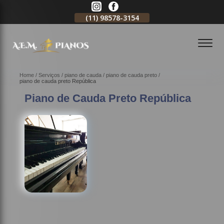
11)
2796-3704
(11)
98578-3154
(11)
98578-3150
Home
Serviços
piano de cauda
piano de cauda preto
piano de cauda preto República
Piano de Cauda Preto República