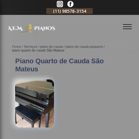
11)
2796-3704
(11)
98578-3154
(11)
98578-3150
Home
Serviços
piano de cauda
piano de cauda pequeno
piano quarto de cauda São Mateus
Piano Quarto de Cauda São
Mateus