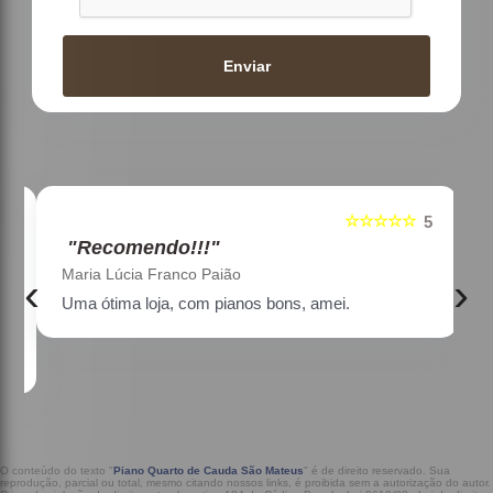
Enviar
☆☆☆☆☆
5
5
"Recomendo!!!"
Maria Lúcia Franco Paião
‹
›
Uma ótima loja, com pianos bons, amei.
a
O conteúdo do texto "
Piano Quarto de Cauda São Mateus
" é de direito reservado. Sua
reprodução, parcial ou total, mesmo citando nossos links, é proibida sem a autorização do autor.