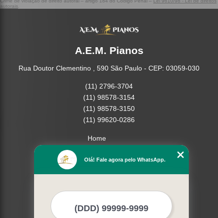
Crime de violação de direito autoral – artigo 184 do Código Penal –
Lei 9610/98 - Lei de direitos
autorais
.
A.E.M. Pianos
Rua Doutor Clementino , 590 São Paulo - CEP: 03059-030
(11) 2796-3704
(11) 98578-3154
(11) 98578-3150
(11) 99620-0286
Home
Empresa
Olá! Fale agora pelo WhatsApp.
Missão
Serviços
Contato
Mapa do site
Mais Serviços