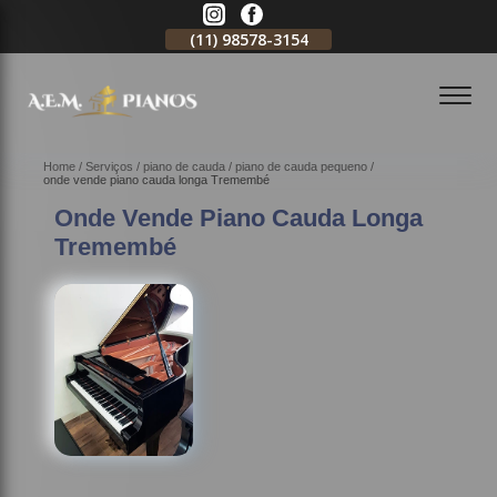
11)
2796-3704
(11)
98578-3154
(11)
98578-3150
Home
Serviços
piano de cauda
piano de cauda pequeno
onde vende piano cauda longa Tremembé
Onde Vende Piano Cauda Longa
Tremembé