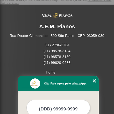
autor. Crime de violação de direito autoral – artigo 184 do Código Penal –
Lei 9610/98 - Lei de
direitos autorais
.
A.E.M. Pianos
Rua Doutor Clementino , 590 São Paulo - CEP: 03059-030
(11) 2796-3704
(11) 98578-3154
(11) 98578-3150
(11) 99620-0286
Home
Empresa
Olá! Fale agora pelo WhatsApp.
Missão
Serviços
Contato
Mapa do site
Mais Serviços