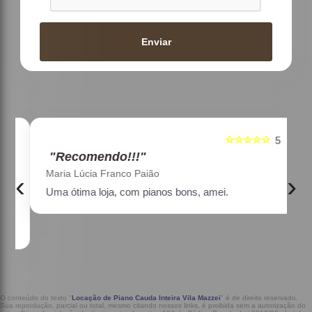
Enviar
☆☆☆☆☆
5
5
"Recomendo!!!"
Maria Lúcia Franco Paião
‹
›
Uma ótima loja, com pianos bons, amei.
a
O conteúdo do texto "
Locação de Piano Cauda Inteira Vila Mazzei
" é de direito reservado.
Sua reprodução, parcial ou total, mesmo citando nossos links, é proibida sem a autorização do