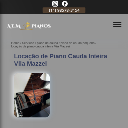
11)
2796-3704
(11)
98578-3154
(11)
98578-3150
Home
Serviços
piano de cauda
piano de cauda pequeno
locação de piano cauda inteira Vila Mazzei
Locação de Piano Cauda Inteira
Vila Mazzei