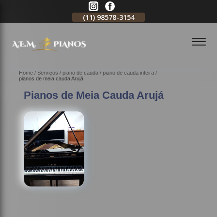
11)
2796-3704
(11)
98578-3154
(11)
98578-3150
Home
Serviços
piano de cauda
piano de cauda inteira
pianos de meia cauda Arujá
Pianos de Meia Cauda Arujá