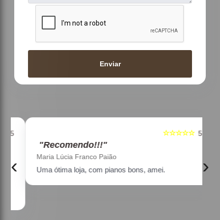
Enviar
☆☆☆☆☆
5
5
"Recomendo!!!"
Maria Lúcia Franco Paião
‹
›
Uma ótima loja, com pianos bons, amei.
a