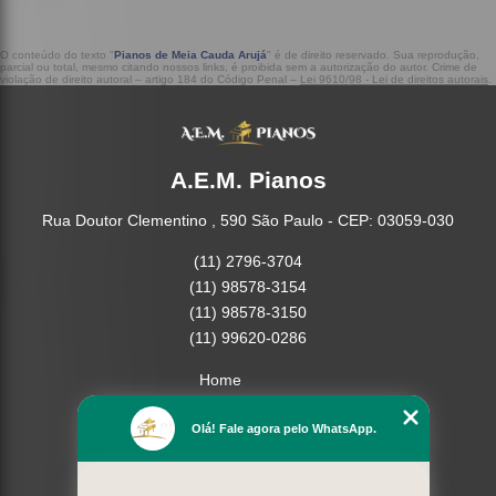
O conteúdo do texto "
Pianos de Meia Cauda Arujá
" é de direito reservado. Sua reprodução,
parcial ou total, mesmo citando nossos links, é proibida sem a autorização do autor. Crime de
violação de direito autoral – artigo 184 do Código Penal –
Lei 9610/98 - Lei de direitos autorais
.
A.E.M. Pianos
Rua Doutor Clementino , 590 São Paulo - CEP: 03059-030
(11) 2796-3704
(11) 98578-3154
(11) 98578-3150
(11) 99620-0286
Home
Empresa
Olá! Fale agora pelo WhatsApp.
Missão
Serviços
Contato