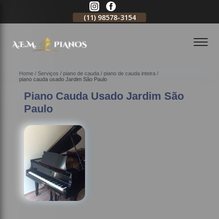
11)
2796-3704
(11)
98578-3154
(11)
98578-3150
Home
Serviços
piano de cauda
piano de cauda inteira
piano cauda usado Jardim São Paulo
Piano Cauda Usado Jardim São
Paulo