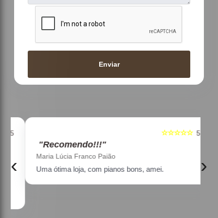
Enviar
☆☆☆☆☆
5
5
"Recomendo!!!"
Maria Lúcia Franco Paião
‹
›
Uma ótima loja, com pianos bons, amei.
a