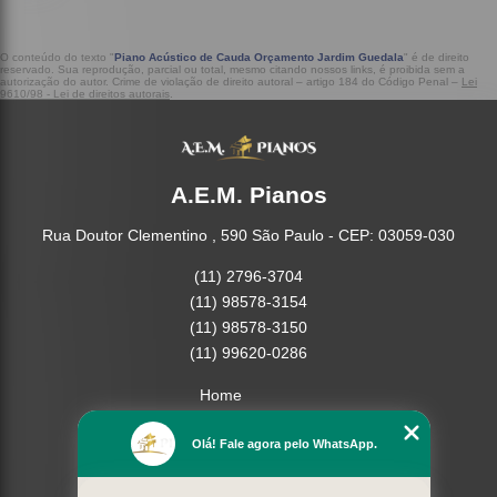
O conteúdo do texto "
Piano Acústico de Cauda Orçamento Jardim Guedala
" é de direito
reservado. Sua reprodução, parcial ou total, mesmo citando nossos links, é proibida sem a
autorização do autor. Crime de violação de direito autoral – artigo 184 do Código Penal –
Lei
9610/98 - Lei de direitos autorais
.
A.E.M. Pianos
Rua Doutor Clementino , 590 São Paulo - CEP: 03059-030
(11) 2796-3704
(11) 98578-3154
(11) 98578-3150
(11) 99620-0286
Home
Empresa
Olá! Fale agora pelo WhatsApp.
Missão
Serviços