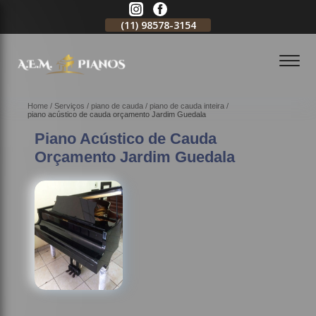
11)
2796-3704
(11)
98578-3154
(11)
98578-3150
Home
Serviços
piano de cauda
piano de cauda inteira
piano acústico de cauda orçamento Jardim Guedala
Piano Acústico de Cauda
Orçamento Jardim Guedala