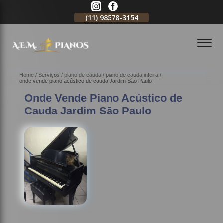
11)
2796-3704
(11)
98578-3154
(11)
98578-3150
Home
Serviços
piano de cauda
piano de cauda inteira
onde vende piano acústico de cauda Jardim São Paulo
Onde Vende Piano Acústico de
Cauda Jardim São Paulo