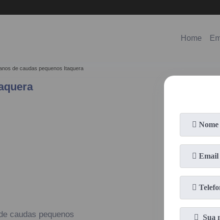
(11)
98578-3150
(11)
99620-0286
Home
Em
ianos de caudas pequenos Itaquera
aquera
 de caudas pequenos