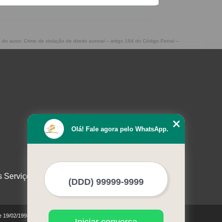
 do autor. Crime de violação de direito autoral – artigo 184 do Código Penal –
Olá! Fale agora pelo WhatsApp.
s Serviços
de 19/02/1998)