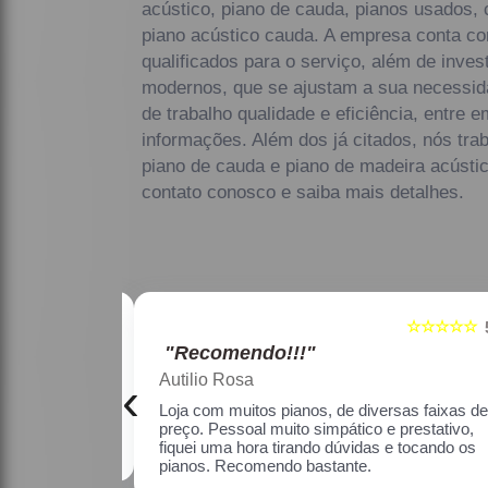
acústico, piano de cauda, pianos usados, 
piano acústico cauda. A empresa conta co
qualificados para o serviço, além de inve
modernos, que se ajustam a sua necessi
de trabalho qualidade e eficiência, entre 
informações. Além dos já citados, nós tr
piano de cauda e piano de madeira acústic
contato conosco e saiba mais detalhes.
☆☆☆☆☆
☆☆☆☆☆
5
"Recomendo!!!"
Maria Lúcia Franco Paião
‹
as faixas de
Uma ótima loja, com pianos bons, amei.
estativo, fiquei
o os pianos.