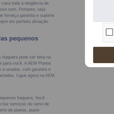
 casa toda a elegância de
oso som. Portanto, seja
e forneça garantia e suporte
pre em perfeita afinação.
das pequenos
Itaquera pode ser feita na
te para você. A AEM Pianos
s e usados, com garantia e
ritados. Ligue agora na AEM
pequenos Itaquera, Você
citar serviços do ramo de
rto de pianos, piano