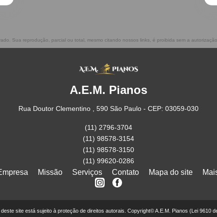
rvado. Sua reprodução, parcial ou total, mesmo citando nossos links, é proibida sem a autorização
A.E.M. Pianos
Rua Doutor Clementino , 590 São Paulo - CEP: 03059-030
(11) 2796-3704
(11) 98578-3154
(11) 98578-3150
(11) 99620-0286
Empresa
Missão
Serviços
Contato
Mapa do site
Mai
r deste site está sujeito à proteção de direitos autorais. Copyright© A.E.M. Pianos (Lei 9610 