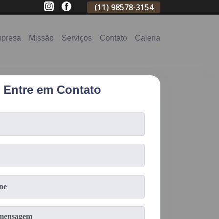
(11)
2796-3704
(11)
98578-3154
(11)
98578-31
presa
Missão
Serviços
Contato
Galeria
Entre em Contato