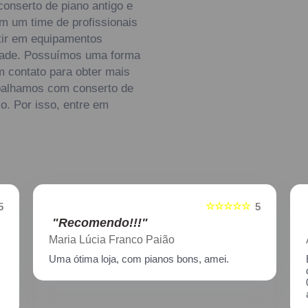
conserto de piano antigo e
m um time de profissionais
stir em equipamentos
dade. Possuímos uma forma
em contato para obter mais
abalhamos com conserto de
o. Por isso, entre em
☆☆☆☆☆
5
5
"Recomendo!!!"
Aline Nagata
Excelente atendimento!! Enviei um piano para
descupinização, reparo e afinação em
02/2021, incluindo o transporte. Muito
atenciosos, prestam ótimo serviço!!