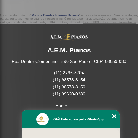
O conteúdo do texto "
Pianos Caudas Inteiras Barueri
" é de direito reservado. Sua reprodução,
parcial ou total, mesmo citando nossos links, é proibida sem a autorização do autor. Crime de
violação de direito autoral – artigo 184 do Código Penal –
Lei 9610/98 - Lei de direitos autorais
.
A.E.M. Pianos
Rua Doutor Clementino , 590 São Paulo - CEP: 03059-030
(11) 2796-3704
(11) 98578-3154
(11) 98578-3150
(11) 99620-0286
Home
Empresa
Olá! Fale agora pelo WhatsApp.
Missão
Serviços
Contato