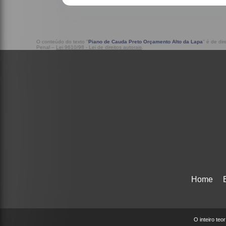
O conteúdo do texto "
Piano de Cauda Preto Orçamento Alto da Lapa
" é de di
Penal –
Lei 9610/98 - Lei de direitos autorais
.
Home
O inteiro teo