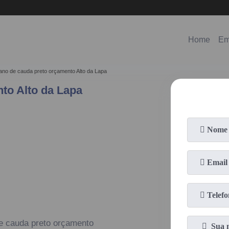
(11)
98578-3150
(11)
99620-0286
Home
Em
iano de cauda preto orçamento Alto da Lapa
to Alto da Lapa
de cauda preto orçamento