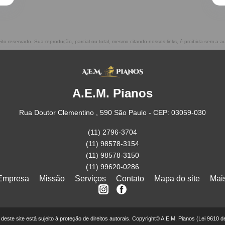
reito reservado. Sua reprodução, parcial ou total, mesmo citando nossos links, é proibida sem a au
A.E.M. Pianos
Rua Doutor Clementino , 590 São Paulo - CEP: 03059-030
(11) 2796-3704
(11) 98578-3154
(11) 98578-3150
(11) 99620-0286
Empresa
Missão
Serviços
Contato
Mapa do site
Mai
r deste site está sujeito à proteção de direitos autorais. Copyright© A.E.M. Pianos (Lei 9610 