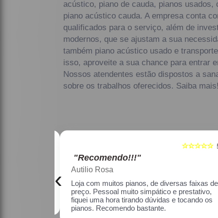
acústico, piano de cauda, pianos usados, 
piano acústico cauda. A empresa conta co
qualificados para o serviço, além de inve
modernos, que se ajustam a sua necessid
também piano acústico usado e transporte
isso, aproveite a sua chance para entrar 
Nossos atendentes estão dispostos a san
sobre os trabalhos oferecidos. Saiba mais
☆☆☆☆☆
☆☆☆☆☆
5
"Recomendo!!!"
Maria Lúcia Franco Paião
‹
as faixas de
Uma ótima loja, com pianos bons, amei.
restativo, fiquei
o os pianos.