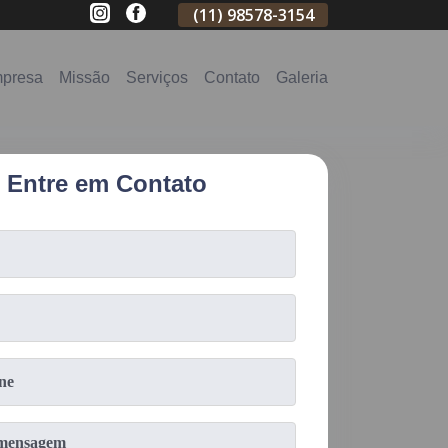
(11)
2796-3704
(11)
98578-3154
(11)
98578-31
presa
Missão
Serviços
Contato
Galeria
Entre em Contato