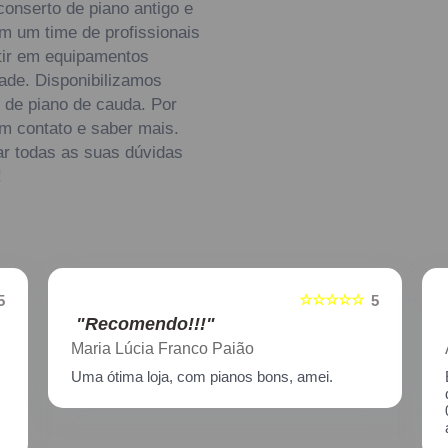
conserto de piano antigo e
m um time de profissionais
stir em equipamentos
ade. Disponibilizamos
 de piano de cauda. Por
em contato e saber mais.
ar todas as suas dúvidas
!
☆☆☆☆☆
5
5
"Recomendo!!!"
Aline Nagata
Excelente atendimento!! Enviei um piano para
descupinização, reparo e afinação em
02/2021, incluindo o transporte. Muito
atenciosos, prestam ótimo serviço!!