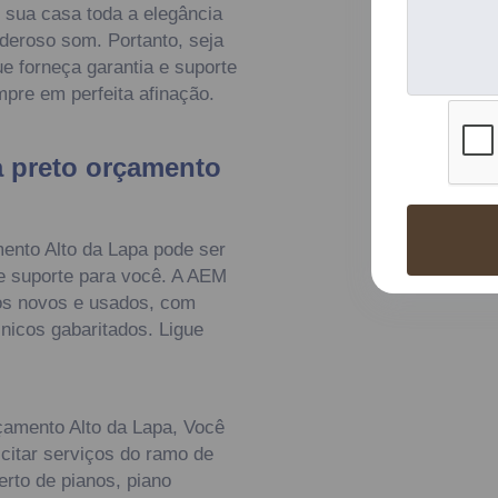
 sua casa toda a elegância
deroso som. Portanto, seja
e forneça garantia e suporte
pre em perfeita afinação.
 preto orçamento
mento Alto da Lapa pode ser
 e suporte para você. A AEM
nos novos e usados, com
nicos gabaritados. Ligue
çamento Alto da Lapa, Você
citar serviços do ramo de
rto de pianos, piano