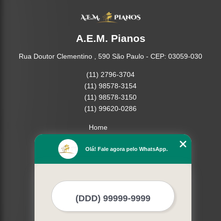
A.E.M. Pianos
Rua Doutor Clementino , 590 São Paulo - CEP: 03059-030
(11) 2796-3704
(11) 98578-3154
(11) 98578-3150
(11) 99620-0286
Home
Empresa
Olá! Fale agora pelo WhatsApp.
Missão
Serviços
Contato
Mapa do site
Mais Serviços