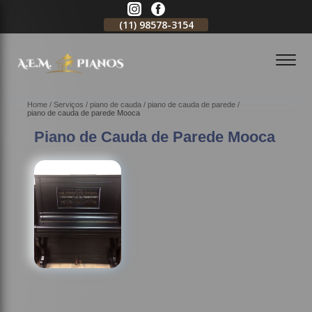
11)
2796-3704
(11)
98578-3154
(11)
98578-3150
Home
Serviços
piano de cauda
piano de cauda de parede
piano de cauda de parede Mooca
Piano de Cauda de Parede Mooca