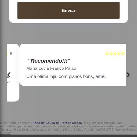
Enviar
☆☆☆☆☆
5
5
"Recomendo!!!"
Maria Lúcia Franco Paião
‹
›
Uma ótima loja, com pianos bons, amei.
a
O conteúdo do texto "
Piano de Cauda de Parede Mooca
" é de direito reservado. Sua
reprodução, parcial ou total, mesmo citando nossos links, é proibida sem a autorização do autor.
Crime de violação de direito autoral – artigo 184 do Código Penal –
Lei 9610/98 - Lei de direitos
autorais
.