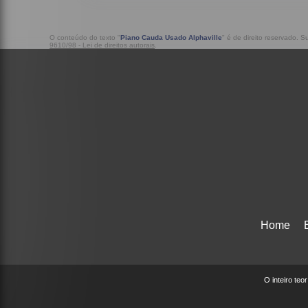
O conteúdo do texto "
Piano Cauda Usado Alphaville
" é de direito reservado. 
9610/98 - Lei de direitos autorais
.
Home
O inteiro teo