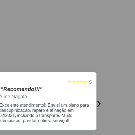
☆☆☆☆☆
5
"Recomendo!!!"
"Reco
Jessian Cavalcanti
Elisange
›
Equipe nota 10
Adorei at
tipos, pr
restauraç