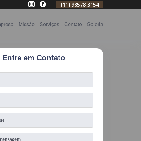
(11)
2796-3704
(11)
98578-3154
(11)
98578-31
presa
Missão
Serviços
Contato
Galeria
Entre em Contato