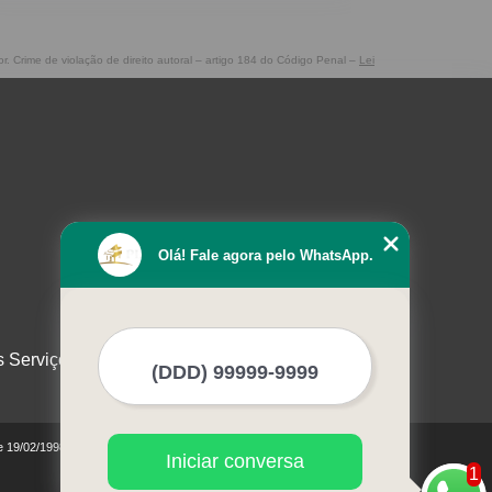
or. Crime de violação de direito autoral – artigo 184 do Código Penal –
Lei
Olá! Fale agora pelo WhatsApp.
s Serviços
de 19/02/1998)
Iniciar conversa
1