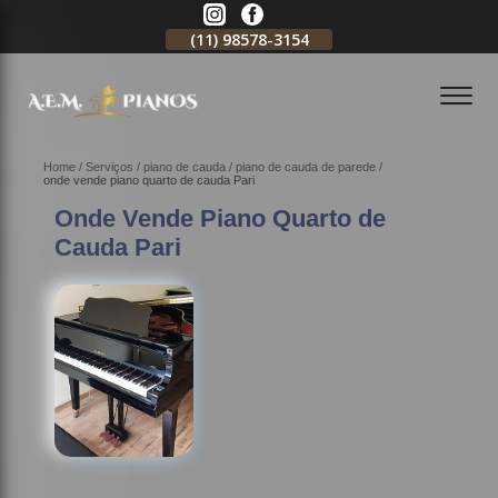
11)
2796-3704
(11)
98578-3154
(11)
98578-3150
Home
Serviços
piano de cauda
piano de cauda de parede
onde vende piano quarto de cauda Pari
Onde Vende Piano Quarto de
Cauda Pari