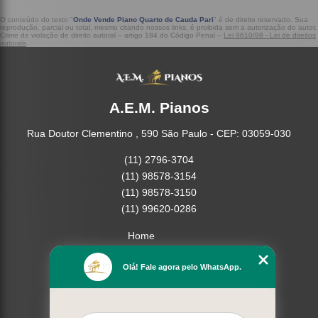
O conteúdo do texto "
Onde Vende Piano Quarto de Cauda Pari
" é de direito reservado. Sua
reprodução, parcial ou total, mesmo citando nossos links, é proibida sem a autorização do autor.
Crime de violação de direito autoral – artigo 184 do Código Penal –
Lei 9610/98 - Lei de direitos
autorais
.
A.E.M. Pianos
Rua Doutor Clementino , 590 São Paulo - CEP: 03059-030
(11) 2796-3704
(11) 98578-3154
(11) 98578-3150
(11) 99620-0286
Home
Empresa
Olá! Fale agora pelo WhatsApp.
Missão
Serviços
Contato
Mapa do site