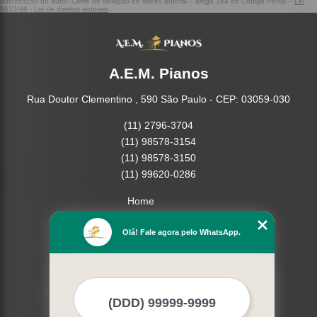
autorização do autor. Crime de violação de direito autoral – artigo 184 do Código Penal –
Lei
9610/98 - Lei de direitos autorais
.
A.E.M. Pianos
Rua Doutor Clementino , 590 São Paulo - CEP: 03059-030
(11) 2796-3704
(11) 98578-3154
(11) 98578-3150
(11) 99620-0286
Home
Empresa
Olá! Fale agora pelo WhatsApp.
Missão
Serviços
Contato
Mapa do site
Mais Serviços