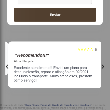
Enviar
☆☆☆☆☆
5
5
"Recomendo!!!"
Aline Nagata
‹
›
Excelente atendimento!! Enviei um piano para
descupinização, reparo e afinação em 02/2021,
incluindo o transporte. Muito atenciosos, prestam
ótimo serviço!!
O conteúdo do texto "
Onde Vende Piano de Cauda de Parede José Bonifácio
" é de direito
reservado. Sua reprodução, parcial ou total, mesmo citando nossos links, é proibida sem a