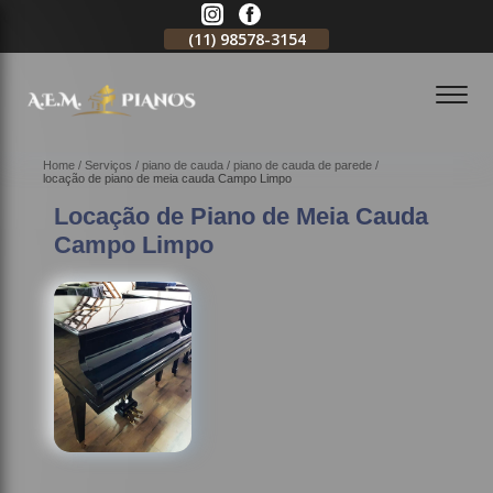
11)
2796-3704
(11)
98578-3154
(11)
98578-3150
Home
Serviços
piano de cauda
piano de cauda de parede
locação de piano de meia cauda Campo Limpo
Locação de Piano de Meia Cauda
Campo Limpo