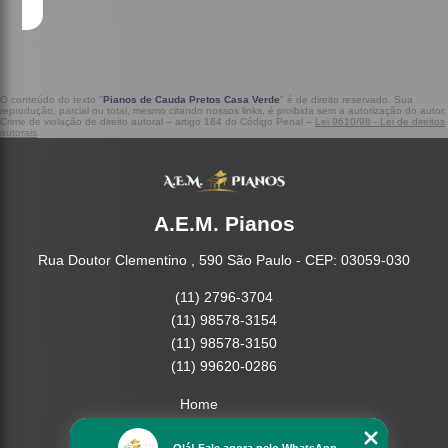
O conteúdo do texto "
Pianos de Cauda Pretos Casa Verde
" é de direito reservado. Sua
reprodução, parcial ou total, mesmo citando nossos links, é proibida sem a autorização do autor.
Crime de violação de direito autoral – artigo 184 do Código Penal –
Lei 9610/98 - Lei de direitos
autorais
.
A.E.M. Pianos
Rua Doutor Clementino , 590 São Paulo - CEP: 03059-030
(11) 2796-3704
(11) 98578-3154
(11) 98578-3150
(11) 99620-0286
Home
Empresa