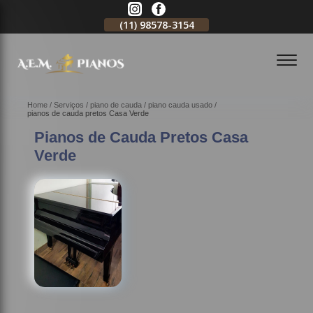
11)
2796-3704
(11)
98578-3154
(11)
98578-3150
Home
Serviços
piano de cauda
piano cauda usado
pianos de cauda pretos Casa Verde
Pianos de Cauda Pretos Casa
Verde