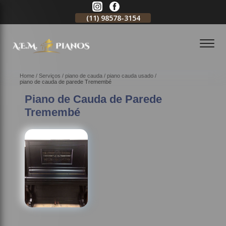
11)
2796-3704
(11)
98578-3154
(11)
98578-3150
Home
Serviços
piano de cauda
piano cauda usado
piano de cauda de parede Tremembé
Piano de Cauda de Parede
Tremembé