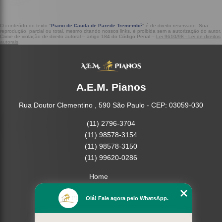
O conteúdo do texto "
Piano de Cauda de Parede Tremembé
" é de direito reservado. Sua
reprodução, parcial ou total, mesmo citando nossos links, é proibida sem a autorização do autor.
Crime de violação de direito autoral – artigo 184 do Código Penal –
Lei 9610/98 - Lei de direitos
autorais
.
A.E.M. Pianos
Rua Doutor Clementino , 590 São Paulo - CEP: 03059-030
(11) 2796-3704
(11) 98578-3154
(11) 98578-3150
(11) 99620-0286
Home
Empresa
Olá! Fale agora pelo WhatsApp.
Missão
Serviços