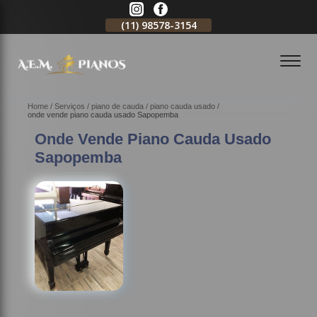
11)
2796-3704
(11)
98578-3154
(11)
98578-3150
Home
Serviços
piano de cauda
piano cauda usado
onde vende piano cauda usado Sapopemba
Onde Vende Piano Cauda Usado
Sapopemba