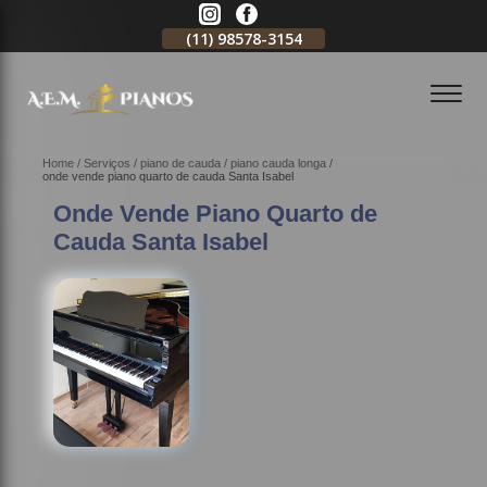
11)
2796-3704
(11)
98578-3154
(11)
98578-3150
Home
Serviços
piano de cauda
piano cauda longa
onde vende piano quarto de cauda Santa Isabel
Onde Vende Piano Quarto de
Cauda Santa Isabel