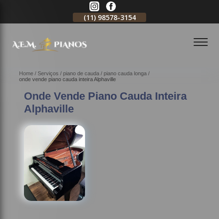
11)
2796-3704
(11)
98578-3154
(11)
98578-3150
Home
Serviços
piano de cauda
piano cauda longa
onde vende piano cauda inteira Alphaville
Onde Vende Piano Cauda Inteira
Alphaville