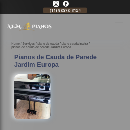
11)
2796-3704
(11)
98578-3154
(11)
98578-3150
Home
Serviços
piano de cauda
piano cauda inteira
pianos de cauda de parede Jardim Europa
Pianos de Cauda de Parede
Jardim Europa