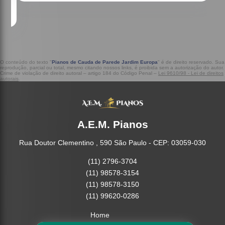
O conteúdo do texto "
Pianos de Cauda de Parede Jardim Europa
" é de direito reservado. Sua
reprodução, parcial ou total, mesmo citando nossos links, é proibida sem a autorização do autor.
Crime de violação de direito autoral – artigo 184 do Código Penal –
Lei 9610/98 - Lei de direitos
autorais
.
A.E.M. Pianos
Rua Doutor Clementino , 590 São Paulo - CEP: 03059-030
(11) 2796-3704
(11) 98578-3154
(11) 98578-3150
(11) 99620-0286
Home