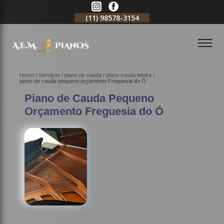
11)
2796-3704
(11)
98578-3154
(11)
98578-3150
Home
Serviços
piano de cauda
piano cauda inteira
piano de cauda pequeno orçamento Freguesia do Ó
Piano de Cauda Pequeno
Orçamento Freguesia do Ó