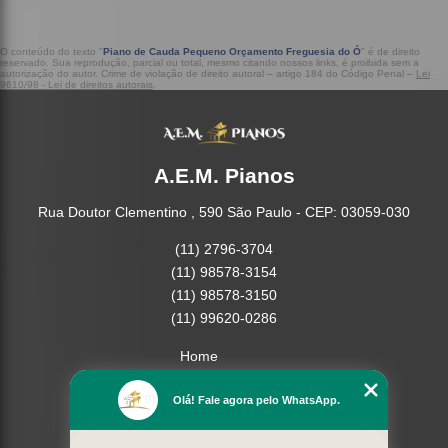
O conteúdo do texto "
Piano de Cauda Pequeno Orçamento Freguesia do Ó
" é de direito
reservado. Sua reprodução, parcial ou total, mesmo citando nossos links, é proibida sem a
autorização do autor. Crime de violação de direito autoral – artigo 184 do Código Penal –
Lei
9610/98 - Lei de direitos autorais
.
A.E.M. Pianos
Rua Doutor Clementino , 590 São Paulo - CEP: 03059-030
(11) 2796-3704
(11) 98578-3154
(11) 98578-3150
(11) 99620-0286
Home
Empresa
Olá! Fale agora pelo WhatsApp.
Missão
Serviços