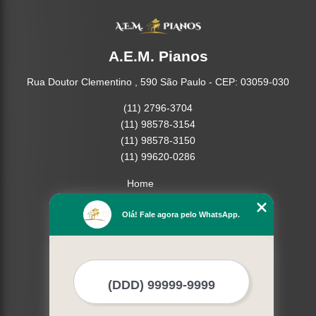
A.E.M. Pianos
Rua Doutor Clementino , 590 São Paulo - CEP: 03059-030
(11) 2796-3704
(11) 98578-3154
(11) 98578-3150
(11) 99620-0286
Home
Empresa
Olá! Fale agora pelo WhatsApp.
Missão
Serviços
Contato
Mapa do site
Mais Serviços