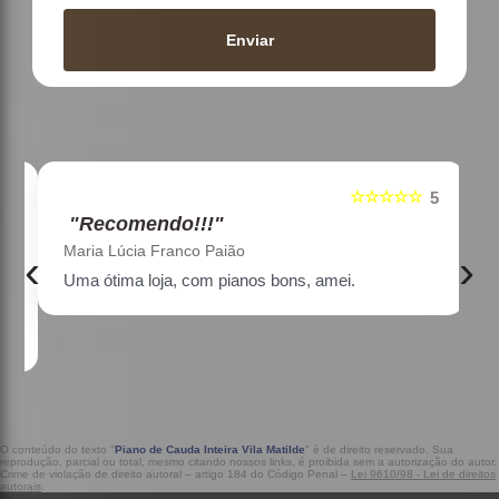
Enviar
☆☆☆☆☆
5
5
"Recomendo!!!"
Maria Lúcia Franco Paião
‹
›
Uma ótima loja, com pianos bons, amei.
a
O conteúdo do texto "
Piano de Cauda Inteira Vila Matilde
" é de direito reservado. Sua
reprodução, parcial ou total, mesmo citando nossos links, é proibida sem a autorização do autor.
Crime de violação de direito autoral – artigo 184 do Código Penal –
Lei 9610/98 - Lei de direitos
autorais
.