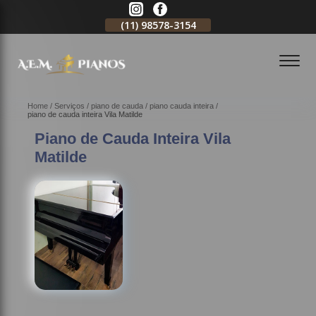
11)
2796-3704
(11)
98578-3154
(11)
98578-3150
Home
Serviços
piano de cauda
piano cauda inteira
piano de cauda inteira Vila Matilde
Piano de Cauda Inteira Vila
Matilde