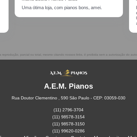
Excelente atendimento!! Enviei um piano para
descupinização, reparo e afinação em
02/2021, incluindo o transporte. Muito
atenciosos, prestam ótimo serviço!!
ua reprodução, parcial ou total, mesmo citando nossos links, é proibida sem a autorização do auto
A.E.M. Pianos
Rua Doutor Clementino , 590 São Paulo - CEP: 03059-030
(11) 2796-3704
(11) 98578-3154
(11) 98578-3150
(11) 99620-0286