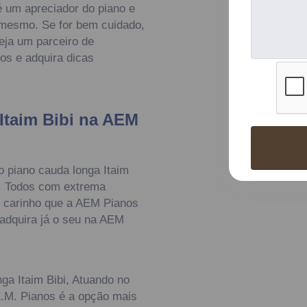
 um apreciador do piano e
a mesmo. Se for bem cuidado,
seja um parceiro de
os e adquira dicas
Itaim Bibi na AEM
 piano cauda longa Itaim
s. Todos com extrema
 o carinho que a AEM Pianos
adquira já o seu na AEM
ga Itaim Bibi, Atuando no
.M. Pianos é a opção mais