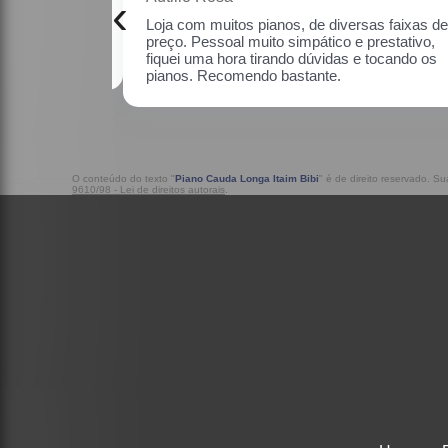
‹
as faixas de
Uma ótima loja, com pianos bons, amei.
estativo, fiquei
o os pianos.
O conteúdo do texto "
Piano Cauda Longa Itaim Bibi
" é de direito reservado. S
9610/98 - Lei de direitos autorais
.