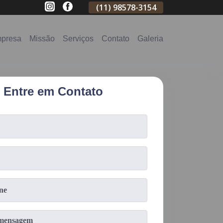
(11)
2796-3704
(11)
98578-3154
(11)
98578-31
presa
Missão
Serviços
Contato
Galeria
Entre em Contato