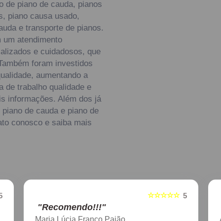
 o de piano de cauda, pianos
s, piano causa usado,
auda e transporte de pianos.
m um atendimento
ializados e cuidadosos, que
 Também foram investidos
qualidade, aumentando a
 de trabalho qualidade e
ais informações. Além dos já
 piano de cauda e piano de
ato conosco e saiba mais
☆☆☆☆☆
5
5
"Recomendo!!!"
Aline Nagata