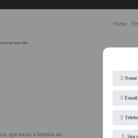
(11)
98578-3150
(11)
99620-0286
Home
Em
da longa Itaim Bibi
co, que tocou a história da