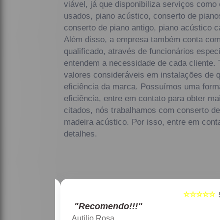
viável, já que disponibiliza serviços como
usados, piano acústico, conserto de piano
conserto de piano antigo, piano acústico c
Além disso, a empresa também conta co
qualificado, através de funcionários espec
entendem a necessidade de cada cliente.
valores consideráveis em instalações de 
eficiência da marca. Possuímos uma forma
eficiência, entre em contato para obter m
citados, nós trabalhamos com conserto de
madeira acústico. Por isso, entre em cont
detalhes.
☆☆☆☆☆
☆☆☆☆☆
5
"Recomendo!!!"
Maria Lúcia Franco Paião