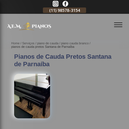
11)
2796-3704
(11)
98578-3154
(11)
98578-3150
Home
Serviços
piano de cauda
piano cauda branco
pianos de cauda pretos Santana de Parnaíba
Pianos de Cauda Pretos Santana
de Parnaíba