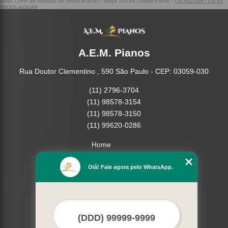
autor. Crime de violação de direito autoral – artigo 184 do Código Penal –
Lei 9610/98 - Lei de
direitos autorais
.
A.E.M. Pianos
Rua Doutor Clementino , 590 São Paulo - CEP: 03059-030
(11) 2796-3704
(11) 98578-3154
(11) 98578-3150
(11) 99620-0286
Home
Empresa
Olá! Fale agora pelo WhatsApp.
Missão
Serviços
Contato
Mapa do site
Mais Serviços