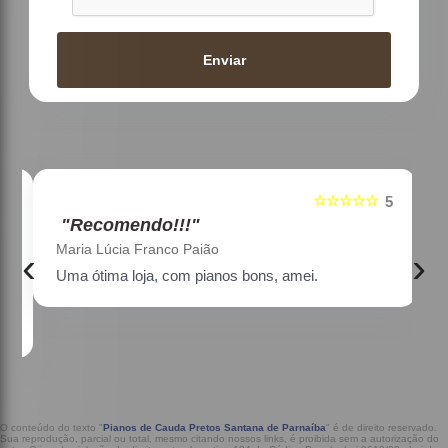
Enviar
☆☆☆☆☆
5
5
"Recomendo!!!"
Maria Lúcia Franco Paião
‹
›
Uma ótima loja, com pianos bons, amei.
a
O conteúdo do texto "
Pianos de Cauda Pretos Santana de Parnaíba
" é de direito reservado.
Sua reprodução, parcial ou total, mesmo citando nossos links, é proibida sem a autorização do