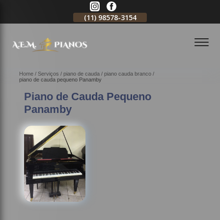
11)
2796-3704
(11)
98578-3154
(11)
98578-3150
Home
Serviços
piano de cauda
piano cauda branco
piano de cauda pequeno Panamby
Piano de Cauda Pequeno
Panamby