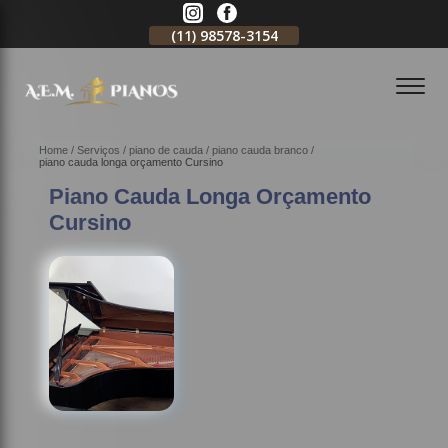
11)
2796-3704
(11)
98578-3154
(11)
98578-3150
Home
Serviços
piano de cauda
piano cauda branco
piano cauda longa orçamento Cursino
Piano Cauda Longa Orçamento
Cursino