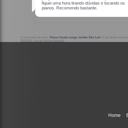
cando os pianos.
O conteúdo do texto "
Piano Cauda Longa Jardim São Luiz
" é de direito reser
9610/98 - Lei de direitos autorais
.
Home