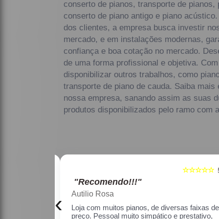
conserto de pianos, transporte de pianos,
conserto de piano antigo e piano acústico
dos clientes, a empresa busca investir no
mercado, e em instalações modernas, gar
confiança e boa cotação no mercado. Des
de uma forma profissional e objetiva. Co
disponibilizar outros trabalhos, como pian
transporte de piano de cauda. Saiba mais
nossa empresa, sanando assim as suas dú
produtos disponibilizados pelo ramo com 
☆☆☆☆☆
☆☆☆
5
"Recomendo!!!"
Maria Lúcia Franco Paião
‹
versas faixas de
Uma ótima loja, com pianos bons, amei.
e prestativo, fiquei