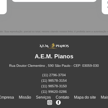
02/2021, incluindo o transporte. Muito
atenciosos, prestam ótimo serviço!!
vado. Sua reprodução, parcial ou total, mesmo citando nossos links, é proibida sem a autorização 
A.E.M. Pianos
Rua Doutor Clementino , 590 São Paulo - CEP: 03059-030
(11) 2796-3704
(11) 98578-3154
(11) 98578-3150
(11) 99620-0286
Empresa
Missão
Serviços
Contato
Mapa do site
Mai