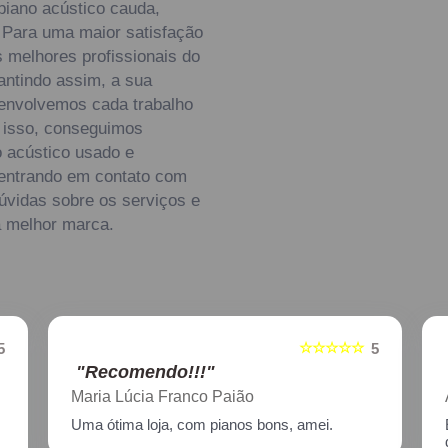
 piano acústico cauda,
. Para uma maior satisfação
s melhores profissionais do
antindo assim, a sua
envolvemos cada trabalho
m isso, conseguimos
o acústico usado e
 entrando em contato com
vidas sobre os serviços e
a melhor marca.
☆☆
☆☆☆☆☆
5
5
"Recomendo!!!"
Aline Nagata
Excelente atendimento!! Enviei um piano para
descupinização, reparo e afinação em