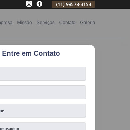
(11)
2796-3704
(11)
98578-3154
(11)
98578-31
presa
Missão
Serviços
Contato
Galeria
Entre em Contato