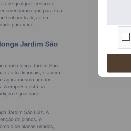
ção de qualquer pessoa e
. Recomendamos que para sua
ue tenham tradição no
idade para você.
longa Jardim São
no cauda longa Jardim São
arcas tradicionais, e assim
cure agora mesmo um dos
. A empresa está há
dição e qualidade.
nga Jardim São Luiz, A
enção de pianos, e
 como o de pianos usados,