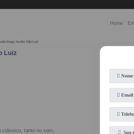
(11)
98578-3150
(11)
99620-0286
Home
Em
auda longa Jardim São Luiz
 Luiz
 clássico, tanto no som,