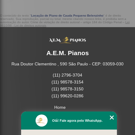
O conteúdo do texto "
Locação de Piano de Cauda Pequeno Belenzinho
" é de direito
reservado. Sua reprodução, parcial ou total, mesmo citando nossos links, é proibida sem a
autorização do autor. Crime de violação de direito autoral – artigo 184 do Código Penal –
Lei
9610/98 - Lei de direitos autorais
.
A.E.M. Pianos
Rua Doutor Clementino , 590 São Paulo - CEP: 03059-030
(11) 2796-3704
(11) 98578-3154
(11) 98578-3150
(11) 99620-0286
Home
Empresa
Olá! Fale agora pelo WhatsApp.
Missão
Serviços