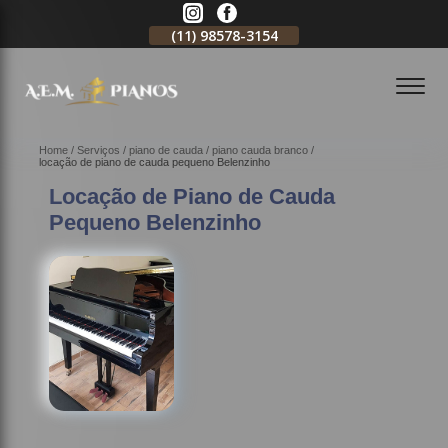
11)
2796-3704
(11)
98578-3154
(11)
98578-3150
Home
Serviços
piano de cauda
piano cauda branco
locação de piano de cauda pequeno Belenzinho
Locação de Piano de Cauda
Pequeno Belenzinho