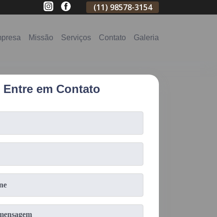
(11)
2796-3704
(11)
98578-3154
(11)
98578-31
presa
Missão
Serviços
Contato
Galeria
Entre em Contato