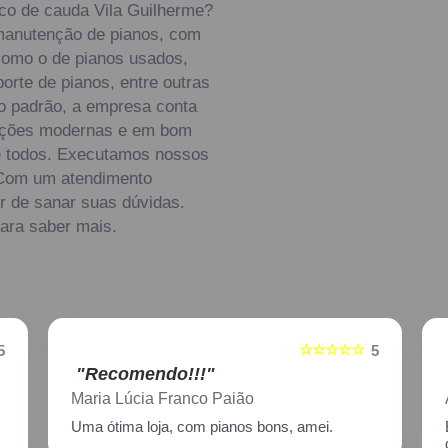
co de cauda Vila Guilherme?
manutenção de pianos, com
como o de pianos usados,
orte de pianos, entre outras
to padrão, a empresa conta
alações modernas e em bom
de todos. Executamos nossos
. Com um atendimento
r de sanar suas dúvidas.
para saber mais.
☆
☆☆☆☆☆
5
5
"Recomendo!!!"
Aline Nagata
Excelente atendimento!! Enviei um piano para
descupinização, reparo e afinação em