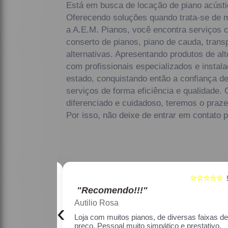
Está em busca de locação de piano acústi
Oferecendo soluções quando trata-se de 
a A.E.M. Pianos, você encontra serviços 
conserto de pianos, piano de cauda, transp
alternativas. Apresentando produtos de al
com profissionais especializados e inst
estado, conquistando então a confiança 
serviços de forma eficiência e qualidade
diferenciado e cuidadoso, teremos o praze
Por isso, não deixe de entrar em contato 
☆☆☆☆☆
☆☆☆☆
5
"Recomendo!!!"
Maria Lúcia Franco Paião
‹
rsas faixas de
Uma ótima loja, com pianos bons, amei.
 prestativo, fiquei