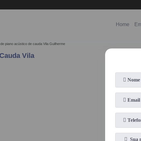
(11)
98578-3150
(11)
99620-0286
Home
Em
 de piano acústico de cauda Vila Guilherme
Cauda Vila