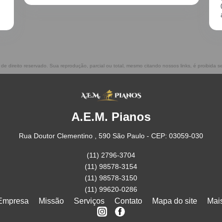
02/2021, incluindo o transporte. Muito
atenciosos, prestam ótimo serviço!!
 de direito reservado. Sua reprodução, parcial ou total, mesmo citando nossos links, é proibida s
A.E.M. Pianos
Rua Doutor Clementino , 590 São Paulo - CEP: 03059-030
(11) 2796-3704
(11) 98578-3154
(11) 98578-3150
(11) 99620-0286
Empresa
Missão
Serviços
Contato
Mapa do site
Mai