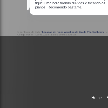
ndo os pianos.
O conteúdo do texto "
Locação de Piano Acústico de Cauda Vila Guilherme
" é
Código Penal –
Lei 9610/98 - Lei de direitos autorais
.
Home