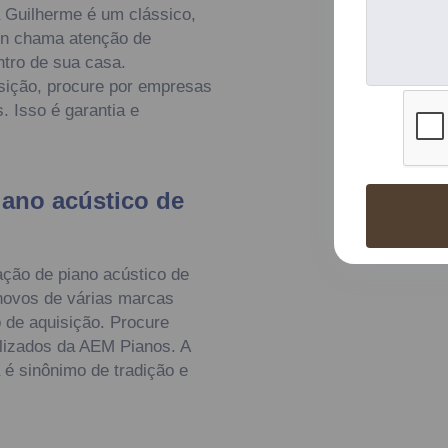
a Guilherme é um clássico,
gn chama atenção de
ntro de sua casa.
ição, procure por empresas
 Isso é garantia e
iano acústico de
ção de piano acústico de
novos de várias marcas
o de aquisição. Procure
izados da AEM Pianos. A
é sinônimo de tradição e