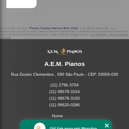
O conteúdo do texto "
Pianos Caudas Inteiras Bela Vista
" é de direito reservado. Sua
reprodução, parcial ou total, mesmo citando nossos links, é proibida sem a autorização do autor.
Crime de violação de direito autoral – artigo 184 do Código Penal –
Lei 9610/98 - Lei de direitos
autorais
.
A.E.M. Pianos
Rua Doutor Clementino , 590 São Paulo - CEP: 03059-030
(11) 2796-3704
(11) 98578-3154
(11) 98578-3150
(11) 99620-0286
Home
Empresa
Olá! Fale agora pelo WhatsApp.