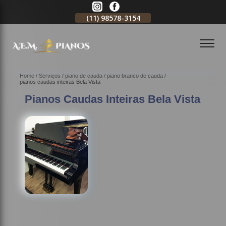
11)
2796-3704
(11)
98578-3154
(11)
98578-3150
Home
Serviços
piano de cauda
piano branco de cauda
pianos caudas inteiras Bela Vista
Pianos Caudas Inteiras Bela Vista