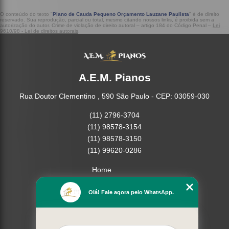
O conteúdo do texto "
Piano de Cauda Pequeno Orçamento Lauzane Paulista
" é de direito
reservado. Sua reprodução, parcial ou total, mesmo citando nossos links, é proibida sem a
autorização do autor. Crime de violação de direito autoral – artigo 184 do Código Penal –
Lei
9610/98 - Lei de direitos autorais
.
A.E.M. Pianos
Rua Doutor Clementino , 590 São Paulo - CEP: 03059-030
(11) 2796-3704
(11) 98578-3154
(11) 98578-3150
(11) 99620-0286
Home
Empresa
Olá! Fale agora pelo WhatsApp.
Missão
Serviços
Contato
Mapa do site