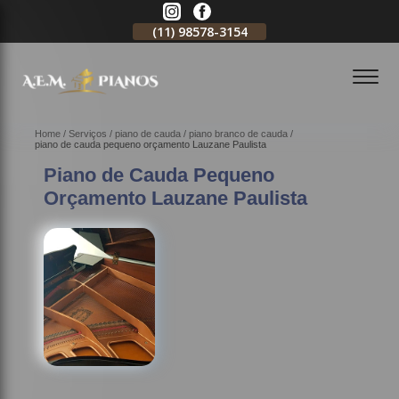
11)
2796-3704
(11)
98578-3154
(11)
98578-3150
Home
Serviços
piano de cauda
piano branco de cauda
piano de cauda pequeno orçamento Lauzane Paulista
Piano de Cauda Pequeno
Orçamento Lauzane Paulista