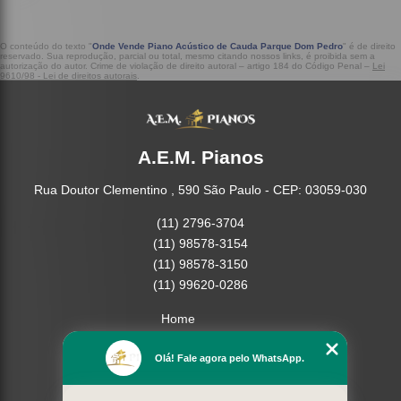
O conteúdo do texto "
Onde Vende Piano Acústico de Cauda Parque Dom Pedro
" é de direito
reservado. Sua reprodução, parcial ou total, mesmo citando nossos links, é proibida sem a
autorização do autor. Crime de violação de direito autoral – artigo 184 do Código Penal –
Lei
9610/98 - Lei de direitos autorais
.
A.E.M. Pianos
Rua Doutor Clementino , 590 São Paulo - CEP: 03059-030
(11) 2796-3704
(11) 98578-3154
(11) 98578-3150
(11) 99620-0286
Home
Empresa
Olá! Fale agora pelo WhatsApp.
Missão
Serviços