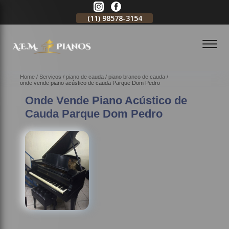
11)
2796-3704
(11)
98578-3154
(11)
98578-3150
Home
Serviços
piano de cauda
piano branco de cauda
onde vende piano acústico de cauda Parque Dom Pedro
Onde Vende Piano Acústico de
Cauda Parque Dom Pedro