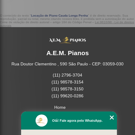
O conteúdo do texto "
Locação de Piano Cauda Longa Penha
" é de direito reservado. Sua
reprodução, parcial ou total, mesmo citando nossos links, é proibida sem a autorização do autor.
Crime de violação de direito autoral – artigo 184 do Código Penal –
Lei 9610/98 - Lei de direitos
autorais
.
A.E.M. Pianos
Rua Doutor Clementino , 590 São Paulo - CEP: 03059-030
(11) 2796-3704
(11) 98578-3154
(11) 98578-3150
(11) 99620-0286
Home
Empresa
Olá! Fale agora pelo WhatsApp.
Missão
Serviços