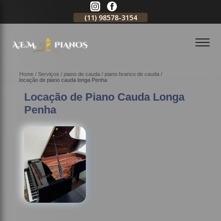
11)
2796-3704
(11)
98578-3154
(11)
98578-3150
Home
Serviços
piano de cauda
piano branco de cauda
locação de piano cauda longa Penha
Locação de Piano Cauda Longa
Penha