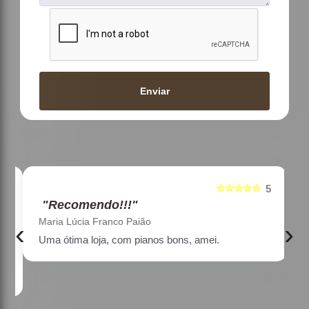
Enviar
☆☆☆☆☆
5
5
"Recomendo!!!"
Maria Lúcia Franco Paião
‹
›
Uma ótima loja, com pianos bons, amei.
a